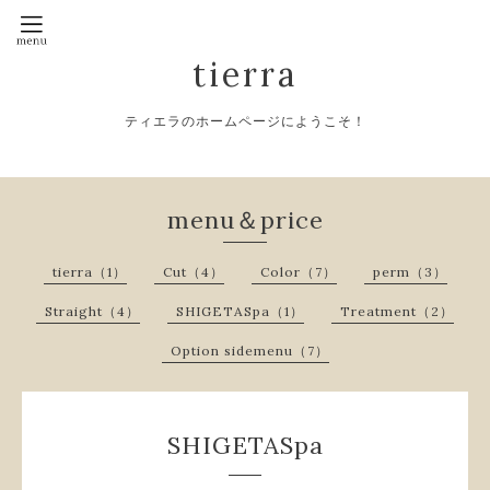
tierra
ティエラのホームページにようこそ！
menu＆price
tierra（1）
Cut（4）
Color（7）
perm（3）
Straight（4）
SHIGETASpa（1）
Treatment（2）
Option sidemenu（7）
SHIGETASpa