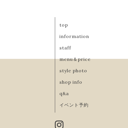
top
information
staff
menu＆price
style photo
shop info
q&a
イベント予約