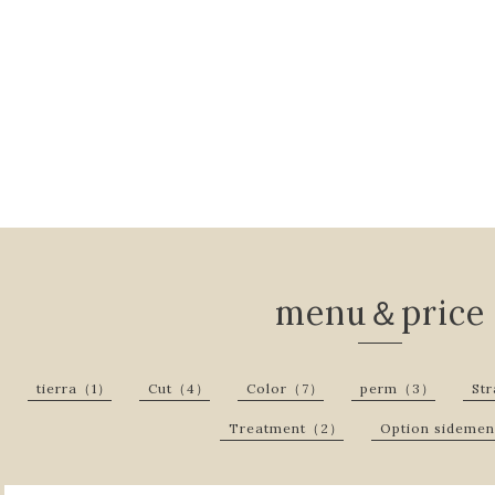
menu＆price
tierra（1）
Cut（4）
Color（7）
perm（3）
St
Treatment（2）
Option sidem