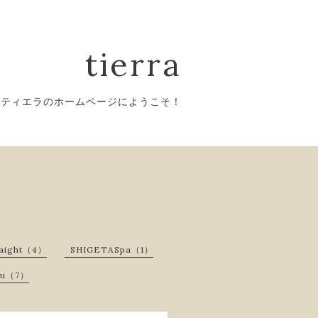
tierra
ティエラのホームページにようこそ！
raight（4）
SHIGETASpa（1）
enu（7）