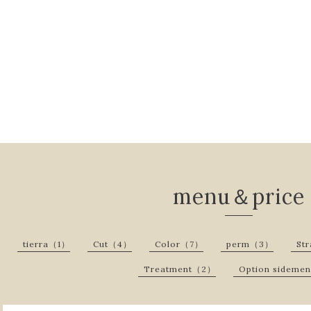
menu＆price
tierra（1）
Cut（4）
Color（7）
perm（3）
St
Treatment（2）
Option sidem