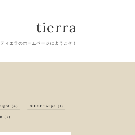
tierra
ティエラのホームページにようこそ！
raight（4）
SHIGETASpa（1）
enu（7）