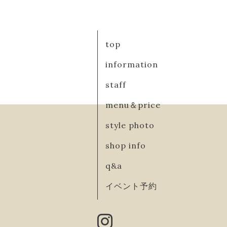
top
information
staff
menu＆price
style photo
shop info
q&a
イベント予約