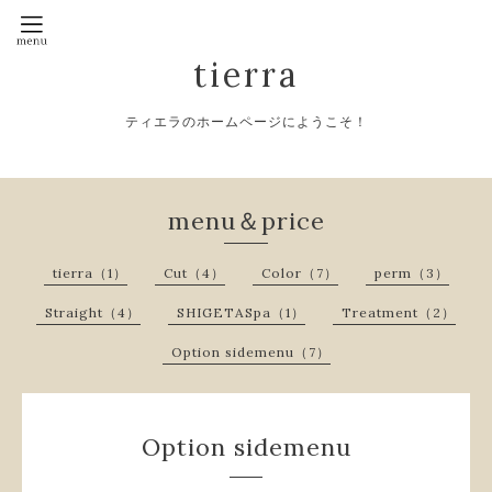
tierra
ティエラのホームページにようこそ！
menu＆price
tierra（1）
Cut（4）
Color（7）
perm（3）
Straight（4）
SHIGETASpa（1）
Treatment（2）
Option sidemenu（7）
Option sidemenu