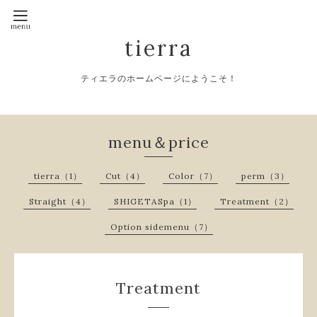
tierra
ティエラのホームページにようこそ！
menu＆price
tierra（1）
Cut（4）
Color（7）
perm（3）
Straight（4）
SHIGETASpa（1）
Treatment（2）
Option sidemenu（7）
Treatment